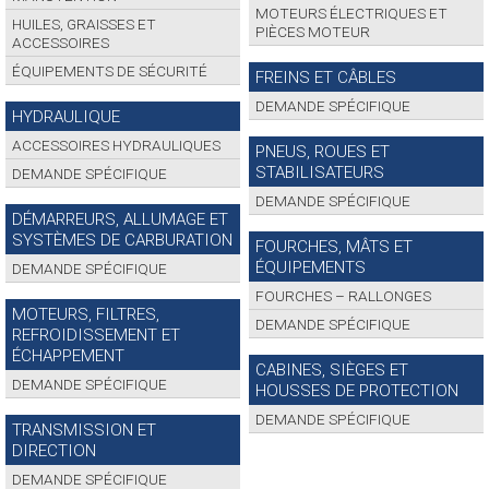
MOTEURS ÉLECTRIQUES ET
HUILES, GRAISSES ET
PIÈCES MOTEUR
ACCESSOIRES
ÉQUIPEMENTS DE SÉCURITÉ
FREINS ET CÂBLES
DEMANDE SPÉCIFIQUE
HYDRAULIQUE
ACCESSOIRES HYDRAULIQUES
PNEUS, ROUES ET
STABILISATEURS
DEMANDE SPÉCIFIQUE
DEMANDE SPÉCIFIQUE
DÉMARREURS, ALLUMAGE ET
SYSTÈMES DE CARBURATION
FOURCHES, MÂTS ET
ÉQUIPEMENTS
DEMANDE SPÉCIFIQUE
FOURCHES – RALLONGES
MOTEURS, FILTRES,
DEMANDE SPÉCIFIQUE
REFROIDISSEMENT ET
ÉCHAPPEMENT
CABINES, SIÈGES ET
DEMANDE SPÉCIFIQUE
HOUSSES DE PROTECTION
DEMANDE SPÉCIFIQUE
TRANSMISSION ET
DIRECTION
DEMANDE SPÉCIFIQUE