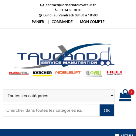
Skip
contact@lechariotelevateur.fr
to
01 34 68 30 00
Lundi au Vendredi 08h00 à 18h00
content
PANIER
COMMANDE
MON COMPTE
LeChariotElevateur.
L'expert du matériel de manutention
0
OK
MENU