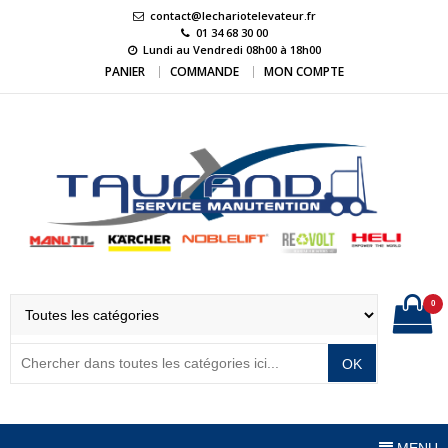
Skip
contact@lechariotelevateur.fr
to
01 34 68 30 00
Lundi au Vendredi 08h00 à 18h00
content
PANIER
COMMANDE
MON COMPTE
LeChariotElevateur.
L'expert du matériel de manutention
0
OK
MENU