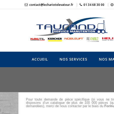
Skip
contact@lechariotelevateur.fr
01 34 68 30 00
to
content
LeChariotElevat
L'expert du matériel de manutention
ACCUEIL
NOS SERVICES
NOS MA
Pour toute demande de pièce spécifique (si vous ne tr
disposons d’un catalogue de plus de 100 000 pièces (qu
demandées), merci de nous contacter par le biais du
Formu