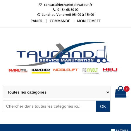
Skip
contact@lechariotelevateur.fr
to
01 34 68 30 00
Lundi au Vendredi 08h00 à 18h00
content
PANIER
COMMANDE
MON COMPTE
LeChariotElevateur.
L'expert du matériel de manutention
0
OK
MENU