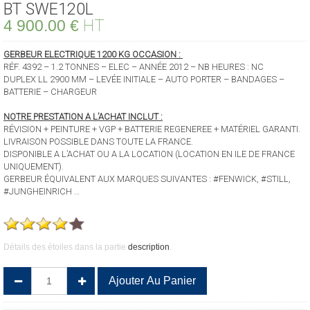
BT SWE120L
HT
4 900.00
€
GERBEUR ELECTRIQUE 1200 KG OCCASION :
RÉF. 4392 – 1.2 TONNES – ELEC – ANNÉE 2012 – NB HEURES : NC
DUPLEX LL 2900 MM – LEVÉE INITIALE – AUTO PORTER – BANDAGES –
BATTERIE – CHARGEUR
NOTRE PRESTATION A L’ACHAT INCLUT :
RÉVISION + PEINTURE + VGP + BATTERIE REGENEREE + MATÉRIEL GARANTI.
LIVRAISON POSSIBLE DANS TOUTE LA FRANCE.
DISPONIBLE A L’ACHAT OU A LA LOCATION (LOCATION EN ILE DE FRANCE
UNIQUEMENT).
GERBEUR ÉQUIVALENT AUX MARQUES SUIVANTES : #FENWICK, #STILL,
#JUNGHEINRICH …
Détails des étoiles dans la partie
description
.
quantité
Ajouter Au Panier
de
BT