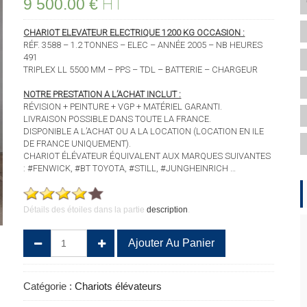
HT
9 500.00
€
CHARIOT ELEVATEUR ELECTRIQUE 1200 KG OCCASION :
RÉF. 3588 – 1.2 TONNES – ELEC – ANNÉE 2005 – NB HEURES
491
TRIPLEX LL 5500 MM – PPS – TDL – BATTERIE – CHARGEUR
NOTRE PRESTATION A L’ACHAT INCLUT :
RÉVISION + PEINTURE + VGP + MATÉRIEL GARANTI.
LIVRAISON POSSIBLE DANS TOUTE LA FRANCE.
DISPONIBLE A L’ACHAT OU A LA LOCATION (LOCATION EN ILE
DE FRANCE UNIQUEMENT).
CHARIOT ÉLÉVATEUR ÉQUIVALENT AUX MARQUES SUIVANTES
: #FENWICK, #BT TOYOTA, #STILL, #JUNGHEINRICH …
Détails des étoiles dans la partie
description
.
quantité
Ajouter Au Panier
de
MITSUBISHI
FB12KRT
Catégorie :
Chariots élévateurs