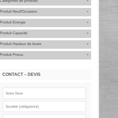
Catégories de produits
Produit Neuf/Occasion
Produit Energie
Produit Capacité
Produit Hauteur de levée
Produit Pneus
CONTACT – DEVIS