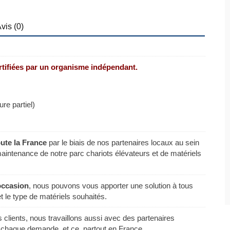
vis (0)
ertifiées par un organisme indépendant.
re partiel)
oute la France
par le biais de nos partenaires locaux au sein
 maintenance de notre parc chariots élévateurs et de matériels
occasion
, nous pouvons vous apporter une solution à tous
t le type de matériels souhaités.
lients, nous travaillons aussi avec des partenaires
 chaque demande, et ce, partout en France.