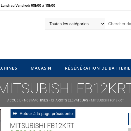
Lundi au Vendredi 08h00 à 18h00
eur.fr
CHINES
MAGASIN
RÉGÉNÉRATION DE BATTERIE
MITSUBISHI FB12KR
ACCUEIL
/
NOS MACHINES
/
CHARIOTS ÉLÉVATEURS
/ MITSUBISHI FB12KRT
Retour à la page précédente
MITSUBISHI FB12KRT