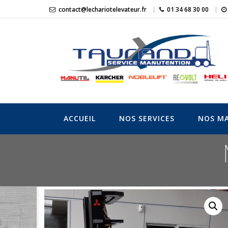
Skip
contact@lechariotelevateur.fr
01 34 68 30 00
to
content
LeChariotElevat
L'expert du matériel de manutention
ACCUEIL
NOS SERVICES
NOS MA