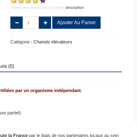
Détails des étoiles dans la partie
description
.
quantité
Ajouter Au Panier
de
Chariot
Frontal
Catégorie :
Chariots élévateurs
GAZ
FENWICK
LINDE
H16T
vis (0)
2002
ertifiées par un organisme indépendant.
re partiel)
oute la France
par le biais de nos partenaires locaux au sein