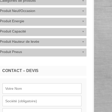
Catégories de produits
Produit Neuf/Occasion
Produit Energie
Produit Capacité
Produit Hauteur de levée
Produit Pneus
CONTACT – DEVIS