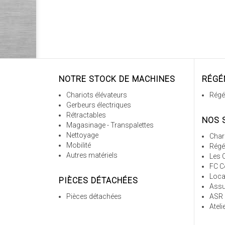
NOTRE STOCK DE MACHINES
RÉGÉ
Chariots élévateurs
Régé
Gerbeurs électriques
Rétractables
NOS 
Magasinage - Transpalettes
Nettoyage
Chari
Mobilité
Régé
Autres matériels
Les 
FC C
Loca
PIÈCES DÉTACHÉES
Assu
Pièces détachées
ASR
Atel