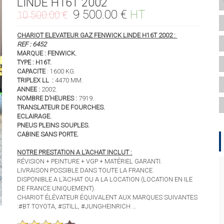
LINDE H16T 2002
Le
Le
9 500.00
€
HT
10 500.00
€
prix
prix
initial
actuel
CHARIOT ELEVATEUR GAZ FENWICK LINDE H16T 2002 :
était :
est :
REF : 6452
MARQUE : FENWICK.
10
9
TYPE : H16T.
500.00 €.
500.00 €.
CAPACITE
: 1600 KG.
TRIPLEX LL :
4470 MM.
ANNEE :
2002.
NOMBRE D’HEURES :
7919.
TRANSLATEUR DE FOURCHES.
ECLAIRAGE.
PNEUS PLEINS SOUPLES.
CABINE SANS PORTE.
NOTRE PRESTATION A L’ACHAT INCLUT :
RÉVISION + PEINTURE + VGP + MATÉRIEL GARANTI.
LIVRAISON POSSIBLE DANS TOUTE LA FRANCE.
DISPONIBLE A L’ACHAT OU A LA LOCATION (LOCATION EN ILE
DE FRANCE UNIQUEMENT).
CHARIOT ÉLÉVATEUR ÉQUIVALENT AUX MARQUES SUIVANTES
:#BT TOYOTA, #STILL, #JUNGHEINRICH …