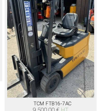
TCM FTB16-7AC
9 500.00
€
HT