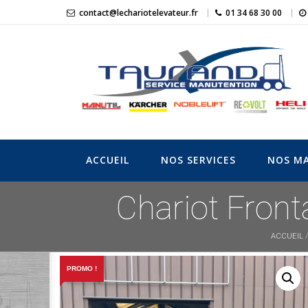
Skip
contact@lechariotelevateur.fr
01 34 68 30 00
to
content
LeChariotElevat
L'expert du matériel de manutention
ACCUEIL
NOS SERVICES
NOS MA
Chariot Fro
ACCUEIL
PROMO !