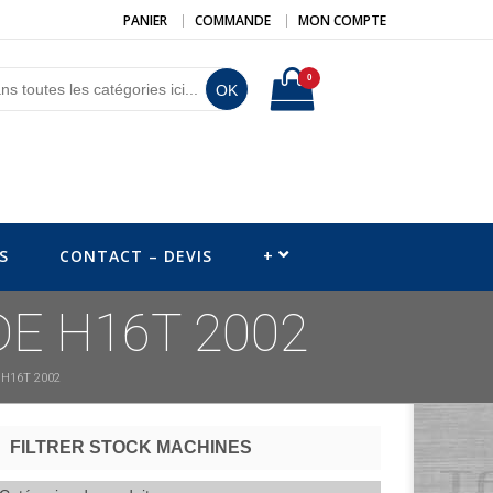
PANIER
COMMANDE
MON COMPTE
0
OK
S
CONTACT – DEVIS
+
DE H16T 2002
H16T 2002
FILTRER STOCK MACHINES