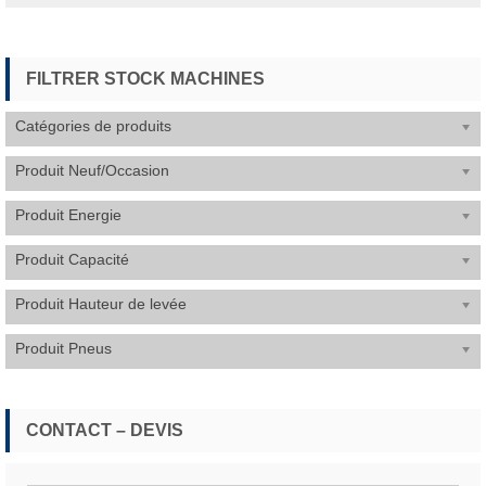
13
12
500.00 €.
900.00 €.
FILTRER STOCK MACHINES
Catégories de produits
Produit Neuf/Occasion
Produit Energie
Produit Capacité
Produit Hauteur de levée
Produit Pneus
CONTACT – DEVIS