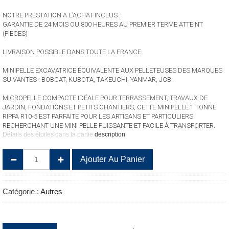
NOTRE PRESTATION A L’ACHAT INCLUS :
GARANTIE DE 24 MOIS OU 800 HEURES AU PREMIER TERME ATTEINT
(PIECES)
LIVRAISON POSSIBLE DANS TOUTE LA FRANCE.
MINIPELLE EXCAVATRICE ÉQUIVALENTE AUX PELLETEUSES DES MARQUES
SUIVANTES : BOBCAT, KUBOTA, TAKEUCHI, YANMAR, JCB.
MICROPELLE COMPACTE IDÉALE POUR TERRASSEMENT, TRAVAUX DE
JARDIN, FONDATIONS ET PETITS CHANTIERS, CETTE MINIPELLE 1 TONNE
RIPPA R10-5 EST PARFAITE POUR LES ARTISANS ET PARTICULIERS
RECHERCHANT UNE MINI PELLE PUISSANTE ET FACILE À TRANSPORTER.
Détails des étoiles dans la partie
description
.
quantité
Ajouter Au Panier
de
Mini
Pelle
Catégorie :
Autres
R10-
6
RIPPA