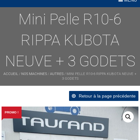
Mini Pelle R10-6
RIPPA KUBOTA
NEUVE + 3 GODETS
ACCUEIL
/
NOS MACHINES
/
AUTRES
/ MINI PELLE R10-6 RIPPA KUBOTA NEUVE +
3 GODETS
Retour à la page précédente
PROMO !