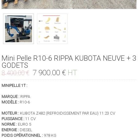
Mini Pelle R10-6 RIPPA KUBOTA NEUVE + 3
GODETS
Le
Le
7 900.00
€
HT
8 400.00
€
prix
prix
initial
actuel
MINIPELLE 1T :
était :
est :
MARQUE :
RIPPA
8
7
MODÈLE :
R10-6
400.00 €.
900.00 €.
MOTEUR :
KUBOTA Z482 (REFROIDISSEMENT PAR EAU) 11.23 CV
PUISSANCE :
11 CV
NORME :
EURO 5
ENERGIE :
DIESEL
POIDS OPÉRATIONNEL :
978 KG