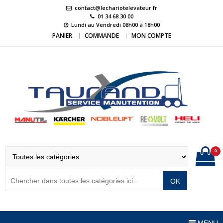
Skip
contact@lechariotelevateur.fr
to
01 34 68 30 00
Lundi au Vendredi 08h00 à 18h00
content
PANIER
COMMANDE
MON COMPTE
LeChariotElevateur.
L'expert du matériel de manutention
0
OK
MENU