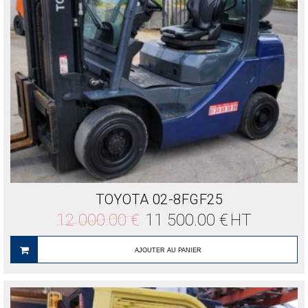
TOYOTA 02-8FGF25
Le
Le
12 000.00
€
11 500.00
€
HT
prix
prix
initial
actuel
était :
est :
AJOUTER AU PANIER
12
11
000.00 €.
500.00 €.