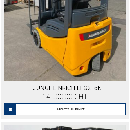
JUNGHEINRICH EFG216K
14 500.00
€
HT
AJOUTER AU PANIER