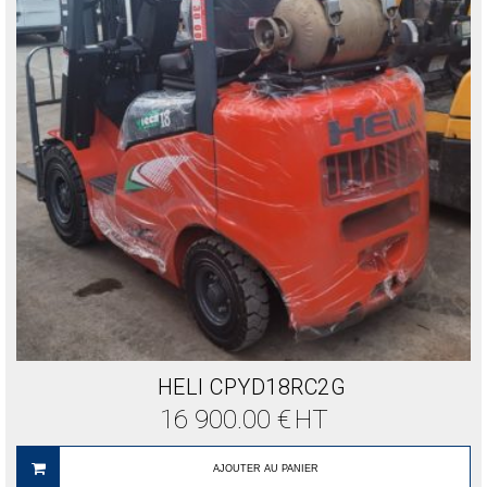
HELI CPYD18RC2G
16 900.00
€
HT
AJOUTER AU PANIER