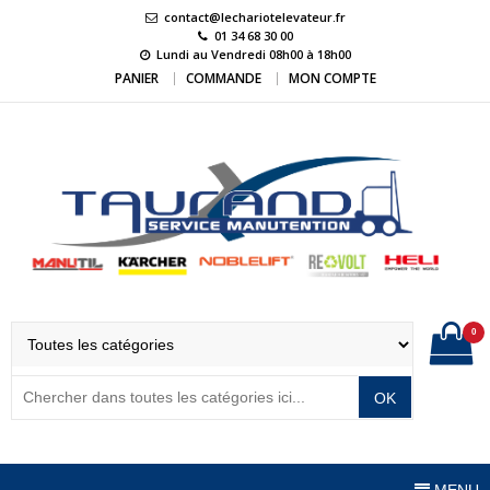
Skip
contact@lechariotelevateur.fr
to
01 34 68 30 00
Lundi au Vendredi 08h00 à 18h00
content
PANIER
COMMANDE
MON COMPTE
LeChariotElevateur.
L'expert du matériel de manutention
0
OK
MENU