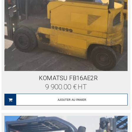
KOMATSU FB16AE2R
9 900.00
€
HT
AJOUTER AU PANIER