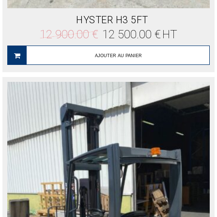
HYSTER H3 5FT
Le
Le
12 900.00
€
12 500.00
€
HT
prix
prix
initial
actuel
était :
est :
AJOUTER AU PANIER
12
12
900.00 €.
500.00 €.