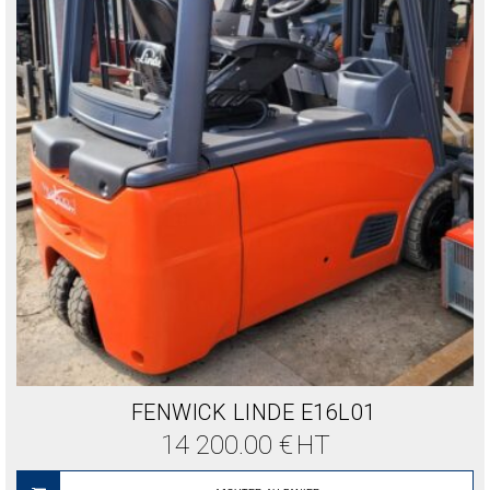
FENWICK LINDE E16L01
14 200.00
€
HT