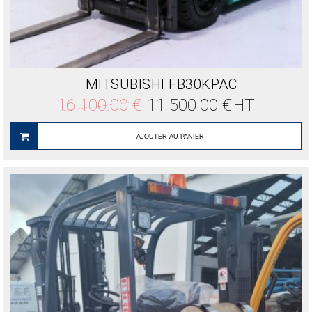
MITSUBISHI FB30KPAC
Le
Le
16 100.00
€
11 500.00
€
HT
prix
prix
initial
actuel
était :
est :
AJOUTER AU PANIER
16
11
100.00 €.
500.00 €.