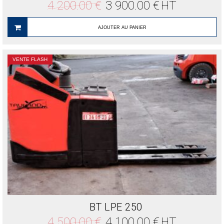
Le
Le
4 200.00
€
3 900.00
€
HT
prix
prix
initial
actuel
était :
est :
AJOUTER AU PANIER
4
3
200.00 €.
900.00 €.
VENTE FLASH
BT LPE 250
Le
Le
4 500.00
€
4 100.00
€
HT