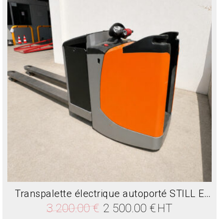
Transpalette électrique autoporté STILL EXUS24 2.4T
Le
Le
3 200.00
€
2 500.00
€
HT
prix
prix