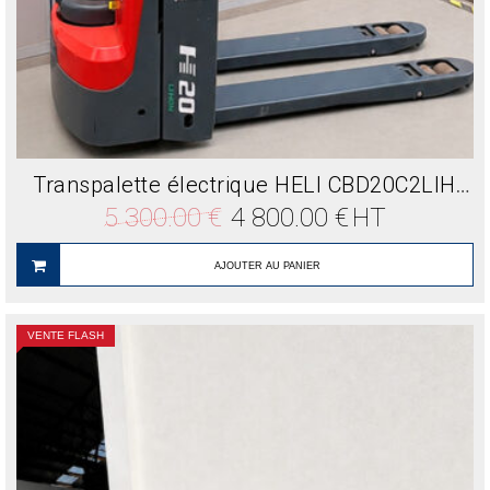
Transpalette électrique HELI CBD20C2LIH 2T Lithium neuf
Le
Le
5 300.00
€
4 800.00
€
HT
prix
prix
initial
actuel
était :
est :
AJOUTER AU PANIER
5
4
300.00 €.
800.00 €.
VENTE FLASH