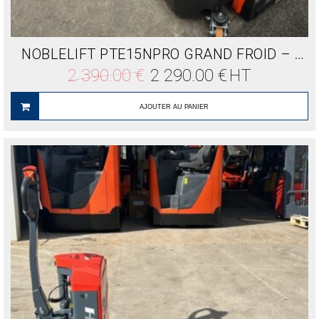
NOBLELIFT PTE15NPRO GRAND FROID – 18°
Le
Le
2 390.00
€
2 290.00
€
HT
prix
prix
initial
actuel
était :
est :
AJOUTER AU PANIER
2
2
390.00 €.
290.00 €.