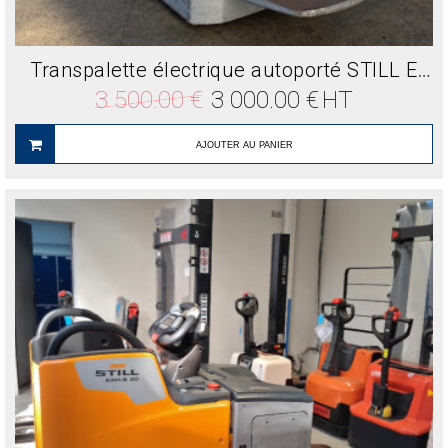
Transpalette électrique autoporté STILL EXU-SF20 2T
Le
Le
3 500.00
€
3 000.00
€
HT
prix
prix
initial
actuel
était :
est :
AJOUTER AU PANIER
3
3
500.00 €.
000.00 €.