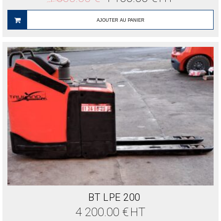
prix
prix
initial
actuel
était :
est :
AJOUTER AU PANIER
4
4
500.00 €.
100.00 €.
BT LPE 200
4 200.00
€
HT