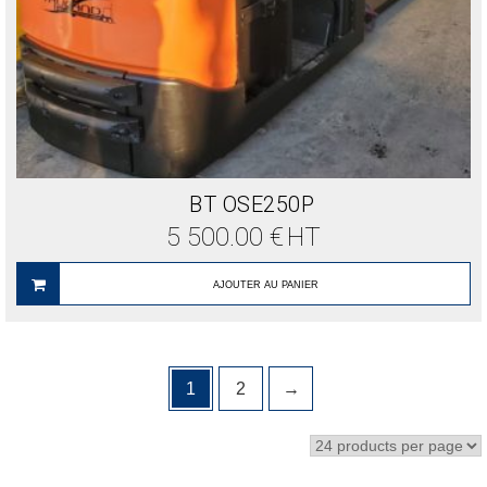
BT OSE250P
5 500.00
€
HT
AJOUTER AU PANIER
1
2
→