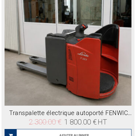
Transpalette électrique autoporté FENWICK T20SP 2,2 T occasion
Le
Le
2 300.00
€
1 800.00
€
HT
prix
prix
initial
actuel
était :
est :
AJOUTER AU PANIER