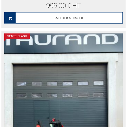
999.00
€
HT
AJOUTER AU PANIER
VENTE FLASH