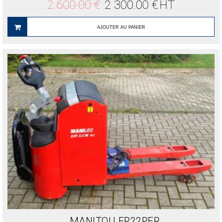
Le
Le
2 600.00
€
2 300.00
€
HT
prix
prix
initial
actuel
était :
est :
AJOUTER AU PANIER
2
2
600.00 €.
300.00 €.
MANITOU EP22PFR