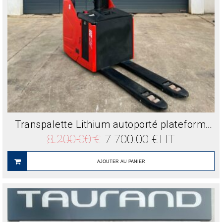
Transpalette Lithium autoporté plateforme fixe HELI CBD25UGD
Le
Le
8 200.00
€
7 700.00
€
HT
prix
prix
initial
actuel
était :
est :
AJOUTER AU PANIER
8
7
200.00 €.
700.00 €.