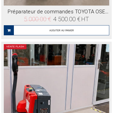
Préparateur de commandes TOYOTA OSE250 2500 Kg
Le
Le
5 000.00
€
4 500.00
€
HT
prix
prix
initial
actuel
était :
est :
AJOUTER AU PANIER
5
4
000.00 €.
500.00 €.
VENTE FLASH