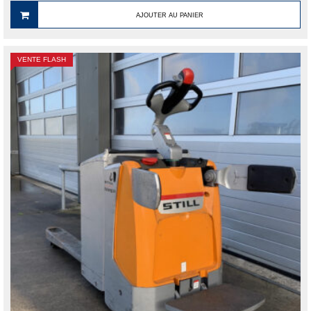
initial
actuel
était :
est :
AJOUTER AU PANIER
3
2
200.00 €.
500.00 €.
VENTE FLASH