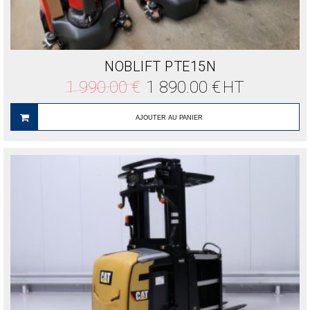
NOBLIFT PTE15N
Le
Le
1 990.00
€
1 890.00
€
HT
prix
prix
initial
actuel
était :
est :
AJOUTER AU PANIER
1
1
990.00 €.
890.00 €.