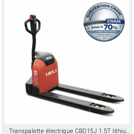
Transpalette électrique CBD15J 1.5T lithium neuf – haute performance