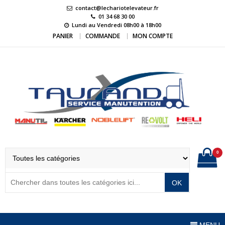
Skip
contact@lechariotelevateur.fr
to
01 34 68 30 00
Lundi au Vendredi 08h00 à 18h00
content
PANIER
COMMANDE
MON COMPTE
LeChariotElevateur.
L'expert du matériel de manutention
0
OK
MENU